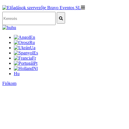
hu
En
Ru
Ua
Es
Fr
Pt
Nl
Hu
Fiókom