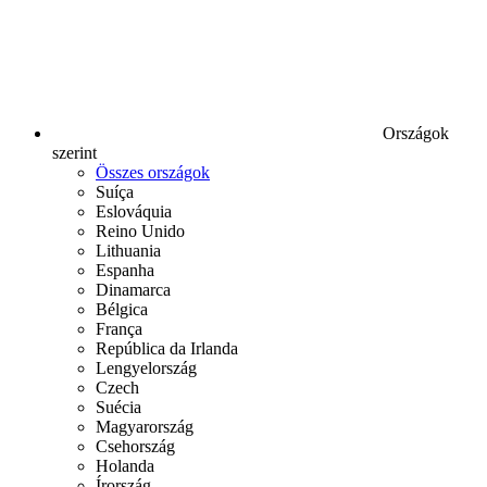
Országok
szerint
Összes országok
Suíça
Eslováquia
Reino Unido
Lithuania
Espanha
Dinamarca
Bélgica
França
República da Irlanda
Lengyelország
Czech
Suécia
Magyarország
Csehország
Holanda
Írország