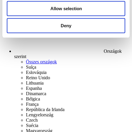
Alkalmaz
Allow selection
Deny
Országok
szerint
Összes országok
Suíça
Eslováquia
Reino Unido
Lithuania
Espanha
Dinamarca
Bélgica
França
República da Irlanda
Lengyelország
Czech
Suécia
Magyarország