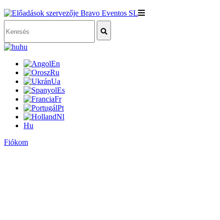
hu
En
Ru
Ua
Es
Fr
Pt
Nl
Hu
Fiókom