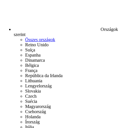
Országok
szerint
Összes országok
Reino Unido
Suíça
Espanha
Dinamarca
Bélgica
França
República da Irlanda
Lithuania
Lengyelország
Slovakia
Czech
Suécia
Magyarország
Csehország
Holanda
Írország
Itália