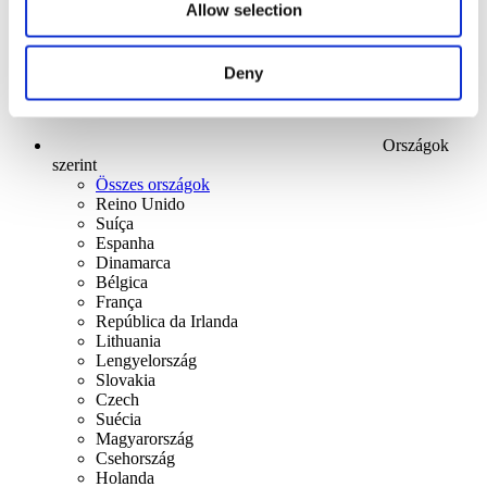
Allow selection
Deny
Országok
szerint
Összes országok
Reino Unido
Suíça
Espanha
Dinamarca
Bélgica
França
República da Irlanda
Lithuania
Lengyelország
Slovakia
Czech
Suécia
Magyarország
Csehország
Holanda