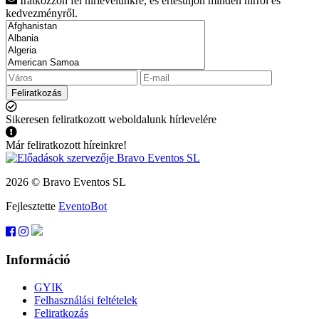
Iratkozzon fel hírlevelünkre, és értesüljön minden hírről és
kedvezményről.
Feliratkozás
Sikeresen feliratkozott weboldalunk hírlevelére
Már feliratkozott híreinkre!
2026 © Bravo Eventos SL
Fejlesztette
EventoBot
Információ
GYIK
Felhasználási feltételek
Feliratkozás