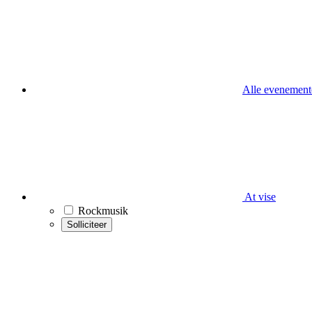
Alle evenement
At vise
Rockmusik
Solliciteer