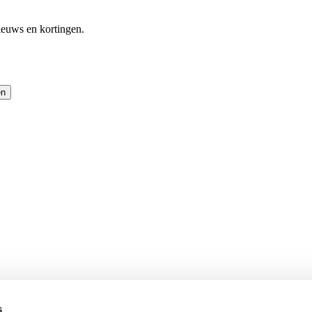
ieuws en kortingen.
en
s