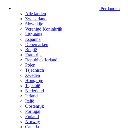
Per landen
Alle landen
Zwitserland
Slowakije
Verenigd Koninkrijk
Lithuania
Espanha
Denemarken
België
Frankrijk
Republiek Ierland
Polen
Tsjechisch
Zweden
Hongarije
Tsjechië
Nederland
Ierland
Italië
Oostenrijk
Portugal
Finland
Norway
Canada