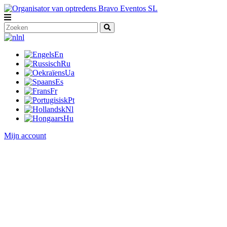
nl
En
Ru
Ua
Es
Fr
Pt
Nl
Hu
Mijn account