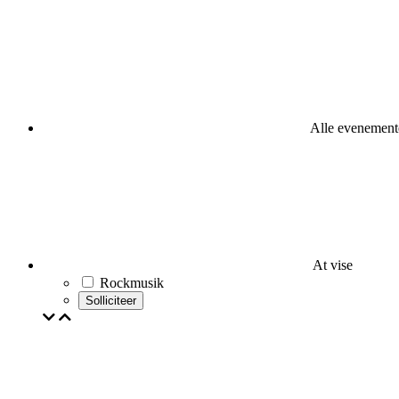
Alle evenement
At vise
Rockmusik
Solliciteer