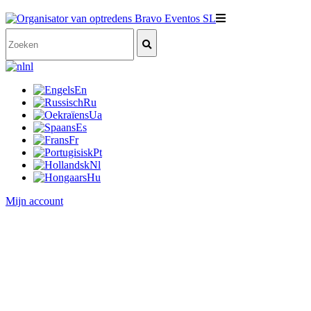
nl
En
Ru
Ua
Es
Fr
Pt
Nl
Hu
Mijn account