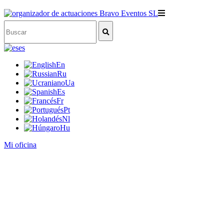
es
En
Ru
Ua
Es
Fr
Pt
Nl
Hu
Mi oficina