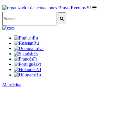
es
En
Ru
Ua
Es
Fr
Pt
Nl
Hu
Mi oficina