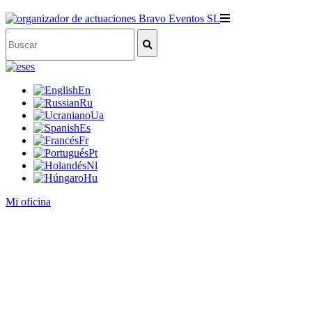
es
En
Ru
Ua
Es
Fr
Pt
Nl
Hu
Mi oficina