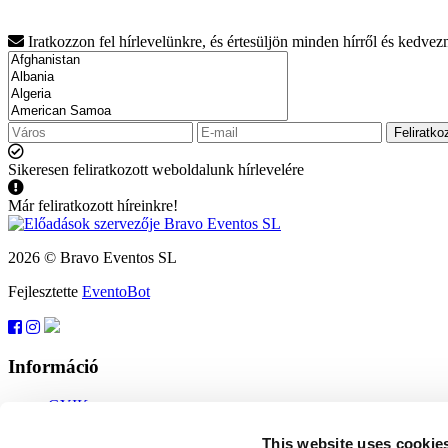
Iratkozzon fel hírlevelünkre, és értesüljön minden hírről és kedve
Feliratko
Sikeresen feliratkozott weboldalunk hírlevelére
Már feliratkozott híreinkre!
2026 © Bravo Eventos SL
Fejlesztette
EventoBot
Információ
GYIK
Felhasználási feltételek
Feliratkozás
This website uses cookie