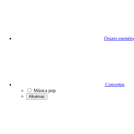
Összes esemén
Concertos
Música pop
Alkalmaz