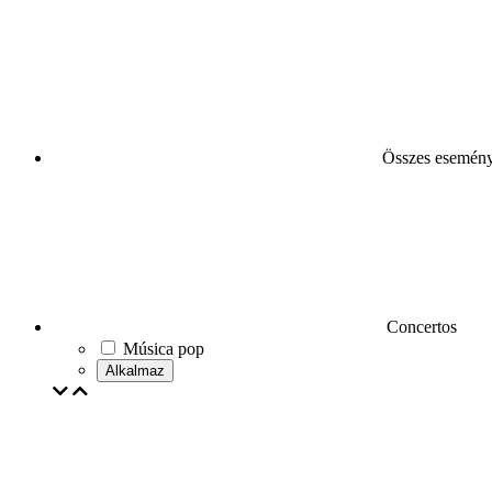
Összes esemén
Concertos
Música pop
Alkalmaz