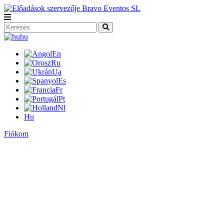
hu
En
Ru
Ua
Es
Fr
Pt
Nl
Hu
Fiókom