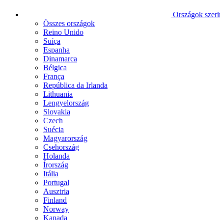
Országok szeri
Összes országok
Reino Unido
Suíça
Espanha
Dinamarca
Bélgica
França
República da Irlanda
Lithuania
Lengyelország
Slovakia
Czech
Suécia
Magyarország
Csehország
Holanda
Írország
Itália
Portugal
Ausztria
Finland
Norway
Kanada