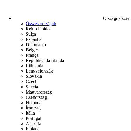
Országok szeri
Összes országok
Reino Unido
Suíça
Espanha
Dinamarca
Bélgica
França
República da Irlanda
Lithuania
Lengyelország
Slovakia
Czech
Suécia
Magyarország
Csehország
Holanda
Írország
Itália
Portugal
Ausztria
Finland