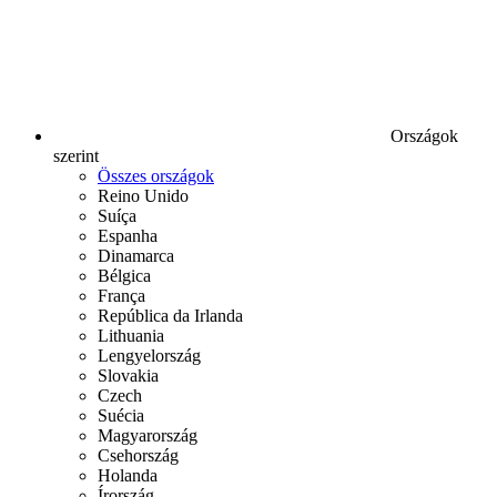
Országok
szerint
Összes országok
Reino Unido
Suíça
Espanha
Dinamarca
Bélgica
França
República da Irlanda
Lithuania
Lengyelország
Slovakia
Czech
Suécia
Magyarország
Csehország
Holanda
Írország