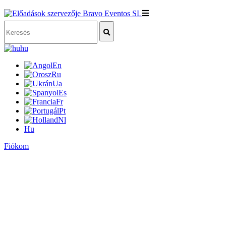
hu
En
Ru
Ua
Es
Fr
Pt
Nl
Hu
Fiókom