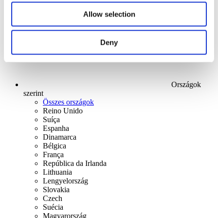
Alkalmaz
Allow selection
Deny
Országok
szerint
Összes országok
Reino Unido
Suíça
Espanha
Dinamarca
Bélgica
França
República da Irlanda
Lithuania
Lengyelország
Slovakia
Czech
Suécia
Magyarország