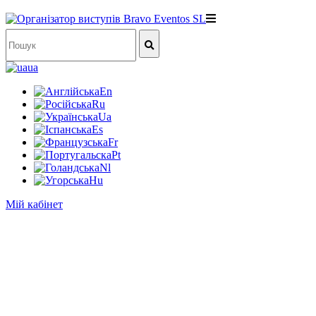
ua
En
Ru
Ua
Es
Fr
Pt
Nl
Hu
Мій кабінет