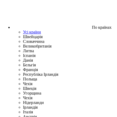
По країнах
Усі країни
Швейцарія
Словаччина
Великобританія
Литва
Іспанія
Данія
Бельгія
Франція
Республіка Ірландія
Польща
Чехія
Швецiя
Угорщина
Чехія
Нідерланди
Iрландія
Iталiя
Австрія