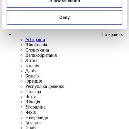
Allow selection
Deny
По країнах
Усі країни
Швейцарія
Словаччина
Великобританія
Литва
Іспанія
Данія
Бельгія
Франція
Республіка Ірландія
Польща
Чехія
Швецiя
Угорщина
Чехія
Нідерланди
Iрландія
Iталiя