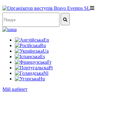
ua
En
Ru
Ua
Es
Fr
Pt
Nl
Hu
Мій кабінет