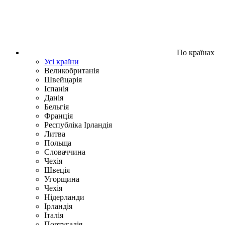
По країнах
Усі країни
Великобританія
Швейцарія
Іспанія
Данія
Бельгія
Франція
Республіка Ірландія
Литва
Польща
Словаччина
Чехія
Швецiя
Угорщина
Чехія
Нідерланди
Iрландія
Iталiя
Португалія