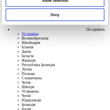
Allow selection
Deny
По країнах
Усі країни
Великобританія
Швейцарія
Іспанія
Данія
Бельгія
Франція
Республіка Ірландія
Литва
Польща
Словаччина
Чехія
Швецiя
Угорщина
Чехія
Нідерланди
Iрландія
Iталiя