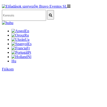
hu
En
Ru
Ua
Es
Fr
Pt
Nl
Hu
Fiókom