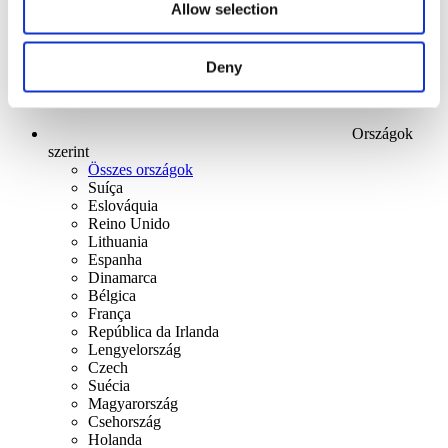
Allow selection
Deny
Országok
szerint
Összes országok
Suíça
Eslováquia
Reino Unido
Lithuania
Espanha
Dinamarca
Bélgica
França
República da Irlanda
Lengyelország
Czech
Suécia
Magyarország
Csehország
Holanda