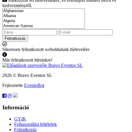
Iratkozzon fel hírlevelünkre, és értesüljön minden hírről és
kedvezményről.
Feliratkozás
Sikeresen feliratkozott weboldalunk hírlevelére
Már feliratkozott híreinkre!
2026 © Bravo Eventos SL
Fejlesztette
EventoBot
Információ
GYIK
Felhasználási feltételek
Feliratkozás