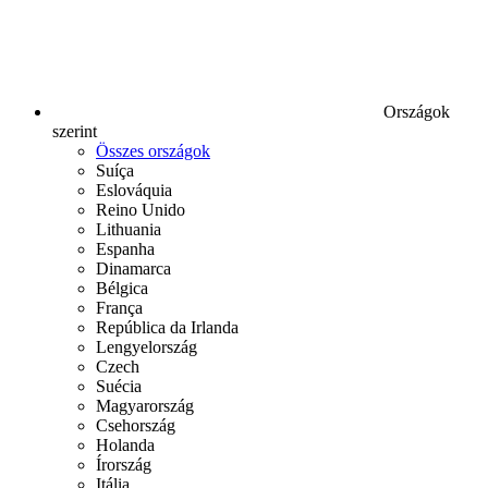
Országok
szerint
Összes országok
Suíça
Eslováquia
Reino Unido
Lithuania
Espanha
Dinamarca
Bélgica
França
República da Irlanda
Lengyelország
Czech
Suécia
Magyarország
Csehország
Holanda
Írország
Itália