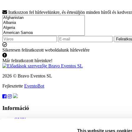
Iratkozzon fel hírlevelünkre, és értesüljön minden hírről és kedve
Feliratko
Sikeresen feliratkozott weboldalunk hírlevelére
Már feliratkozott híreinkre!
2026 © Bravo Eventos SL
Fejlesztette
EventoBot
Információ
GYIK
Felhasználási feltételek
Feliratkozás
This website uses cookie