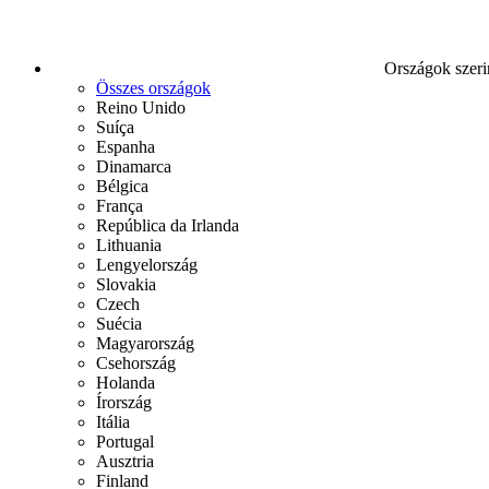
Országok szeri
Összes országok
Reino Unido
Suíça
Espanha
Dinamarca
Bélgica
França
República da Irlanda
Lithuania
Lengyelország
Slovakia
Czech
Suécia
Magyarország
Csehország
Holanda
Írország
Itália
Portugal
Ausztria
Finland