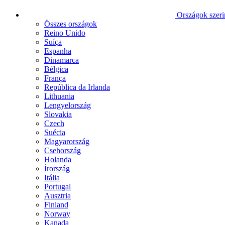
Országok szeri
Összes országok
Reino Unido
Suíça
Espanha
Dinamarca
Bélgica
França
República da Irlanda
Lithuania
Lengyelország
Slovakia
Czech
Suécia
Magyarország
Csehország
Holanda
Írország
Itália
Portugal
Ausztria
Finland
Norway
Kanada