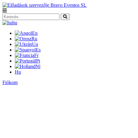
hu
En
Ru
Ua
Es
Fr
Pt
Nl
Hu
Fiókom