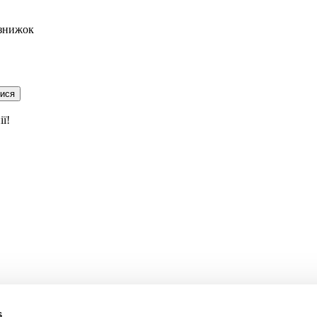
 знижок
тися
ї!
s