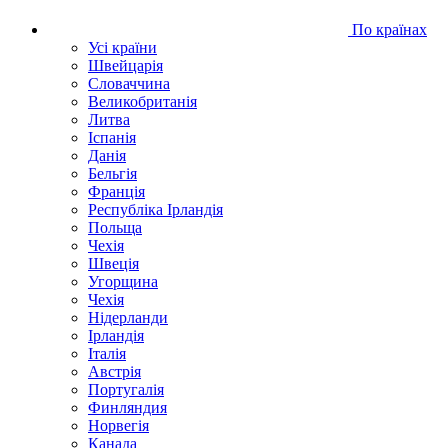
По країнах
Усі країни
Швейцарія
Словаччина
Великобританія
Литва
Іспанія
Данія
Бельгія
Франція
Республіка Ірландія
Польща
Чехія
Швецiя
Угорщина
Чехія
Нідерланди
Iрландія
Iталiя
Австрія
Португалія
Финляндия
Норвегія
Канада