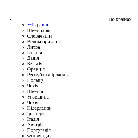
По країнах
Усі країни
Швейцарія
Словаччина
Великобританія
Литва
Іспанія
Данія
Бельгія
Франція
Республіка Ірландія
Польща
Чехія
Швецiя
Угорщина
Чехія
Нідерланди
Iрландія
Iталiя
Австрія
Португалія
Финляндия