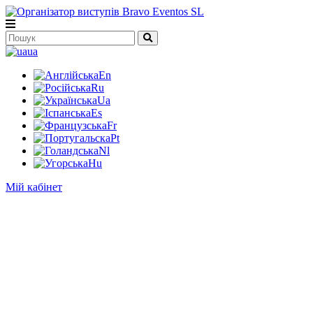
ua
En
Ru
Ua
Es
Fr
Pt
Nl
Hu
Мій кабінет