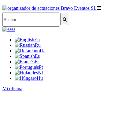
es
En
Ru
Ua
Es
Fr
Pt
Nl
Hu
Mi oficina