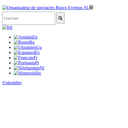
fr
En
Ru
Ua
Es
Fr
Pt
Nl
Hu
S'identifier