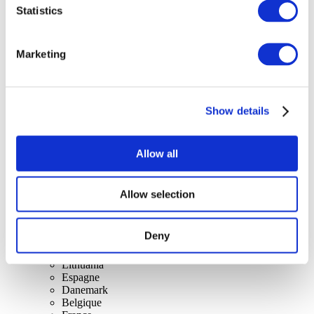
Statistics
Concerts
Marketing
Rock music
Appliquer
Show details
Allow all
Allow selection
Par pays
Tous les pays
Suisse
Deny
Slovaquie
Royaume-Uni
Lithuania
Espagne
Danemark
Belgique