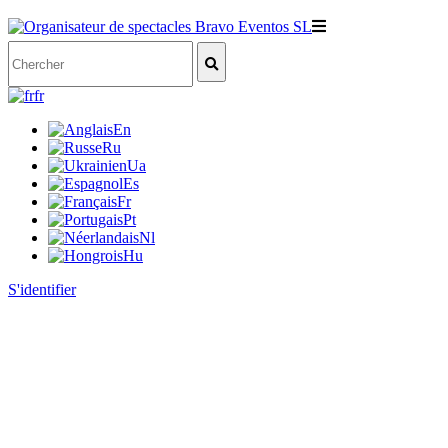
fr
En
Ru
Ua
Es
Fr
Pt
Nl
Hu
S'identifier