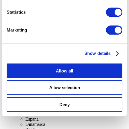
Statistics
Marketing
Conciertos
Música rock
Para aplicar
Show details
Allow all
Allow selection
Por países.
Todos los países
Deny
Reino Unido
Suiza
Espana
Dinamarca