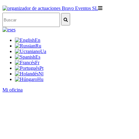
es
En
Ru
Ua
Es
Fr
Pt
Nl
Hu
Mi oficina