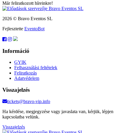
Már feliratkozott híreinkre!
2026 © Bravo Eventos SL
Fejlesztette
EventoBot
Információ
GYIK
Felhasználási feltételek
Feliratkozás
Adatvédelem
Visszajelzés
tickets@bravo-vip.info
Ha kérdése, megjegyzése vagy javaslata van, kérjük, lépjen
kapcsolatba velünk.
Visszajelzés