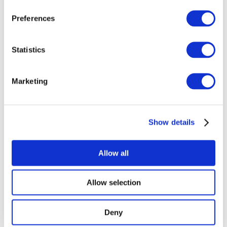
esemény
Preferences
Statistics
Marketing
Concertos
Musica rock
Alkalmaz
Show details
Allow all
Allow selection
Országok
szerint
Összes országok
Deny
Reino Unido