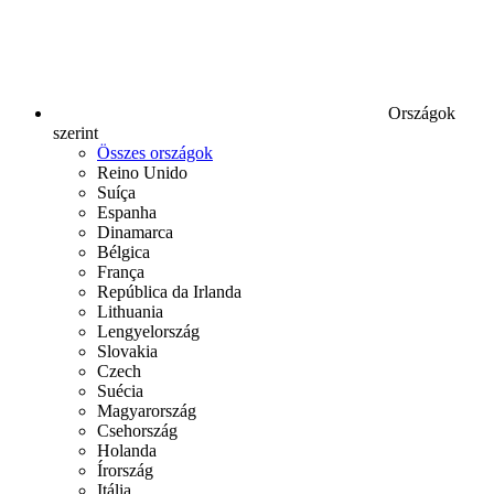
Országok
szerint
Összes országok
Reino Unido
Suíça
Espanha
Dinamarca
Bélgica
França
República da Irlanda
Lithuania
Lengyelország
Slovakia
Czech
Suécia
Magyarország
Csehország
Holanda
Írország
Itália