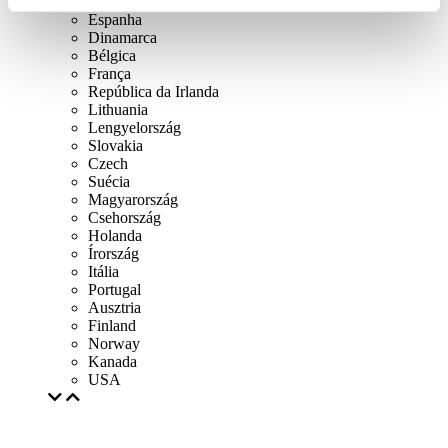
Suíça
Espanha
Dinamarca
Bélgica
França
República da Irlanda
Lithuania
Lengyelország
Slovakia
Czech
Suécia
Magyarország
Csehország
Holanda
Írország
Itália
Portugal
Ausztria
Finland
Norway
Kanada
USA