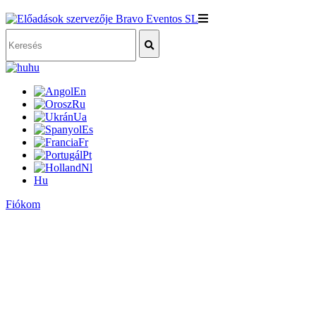
hu
En
Ru
Ua
Es
Fr
Pt
Nl
Hu
Fiókom