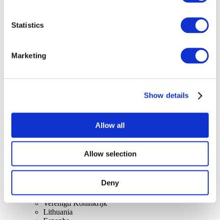
Statistics
Marketing
At vise
Rockmusik
Solliciteer
Show details
Allow all
Allow selection
Per landen
Alle landen
Deny
Zwitserland
Slowakije
Verenigd Koninkrijk
Lithuania