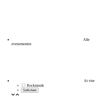
Alle
evenementen
At vise
Rockmusik
Solliciteer