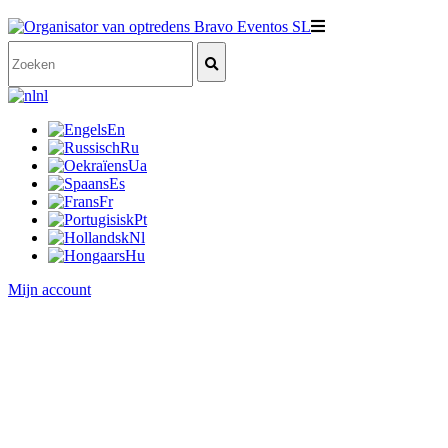
nl
En
Ru
Ua
Es
Fr
Pt
Nl
Hu
Mijn account