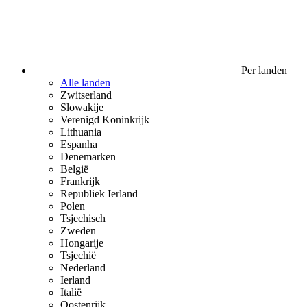
Per landen
Alle landen
Zwitserland
Slowakije
Verenigd Koninkrijk
Lithuania
Espanha
Denemarken
België
Frankrijk
Republiek Ierland
Polen
Tsjechisch
Zweden
Hongarije
Tsjechië
Nederland
Ierland
Italië
Oostenrijk