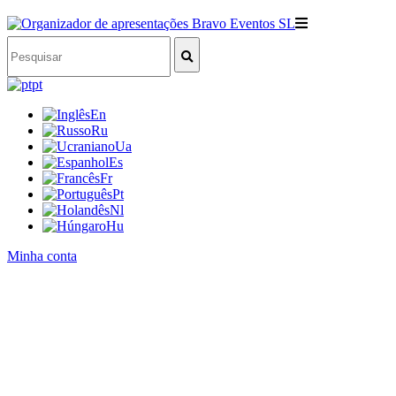
pt
En
Ru
Ua
Es
Fr
Pt
Nl
Hu
Minha conta