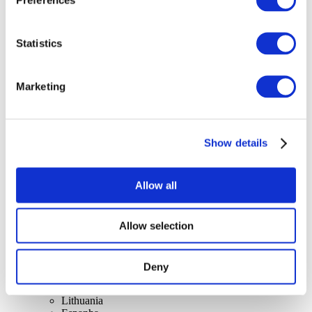
Statistics
Marketing
Concertos
Musica rock
Aplicar
Show details
Allow all
Allow selection
Por países
Todos os países
Suíça
Deny
Eslováquia
Reino Unido
Lithuania