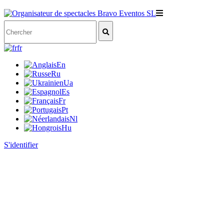
fr
En
Ru
Ua
Es
Fr
Pt
Nl
Hu
S'identifier