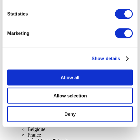
Statistics
Concerts
Marketing
Rock music
Appliquer
Show details
Allow all
Par pays
Allow selection
Tous les pays
Royaume-Uni
Suisse
Deny
Espagne
Danemark
Belgique
France