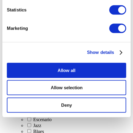
Todos los
Statistics
eventos
Marketing
Show details
Conciertos
Música clásica
Allow all
Música pop
Música rock
Jazz y Blues
Allow selection
Música israelí
Folklore
Canción de autor
Deny
Nuestra oferta especial
Música
Escenario
Jazz
Blues