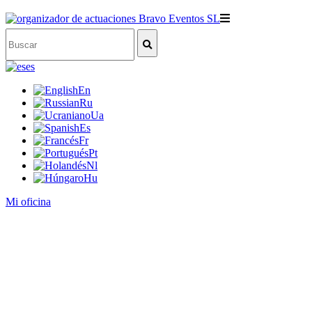
es
En
Ru
Ua
Es
Fr
Pt
Nl
Hu
Mi oficina