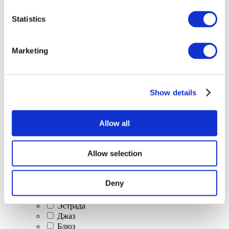
Все
Statistics
мероприятия
Marketing
Show details
Концерты
Классическая музыка
Allow all
Поп-музыка
Рок музыка
Джаз и блюз
Allow selection
Израильская музыка
Фольклор
Авторская песня
Deny
Наше спецпредложение
Музыка
Эстрада
Джаз
Блюз