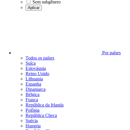
Sem subgênero
Aplicar
Por países
Todos os países
Suíça
Eslováquia
Reino Unido
Lithuania
Espanha
Dinamarca
Bélgica
França
República da Irlanda
Polônia
República Checa
Suécia
Hungria