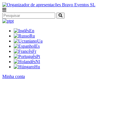
pt
En
Ru
Ua
Es
Fr
Pt
Nl
Hu
Minha conta