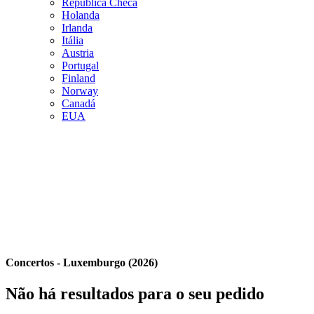
República Checa
Holanda
Irlanda
Itália
Austria
Portugal
Finland
Norway
Canadá
EUA
Concertos - Luxemburgo (2026)
Não há resultados para o seu pedido