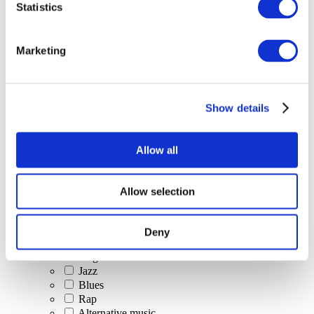
Statistics
Événements
Marketing
Show details
Concerts
Classical music
Pop music
Allow all
Rock music
Jazz and Blues
Israeli music
Allow selection
Folklore
Author song
Our special offer
Deny
Music
Stage
Jazz
Blues
Rap
Alternative music