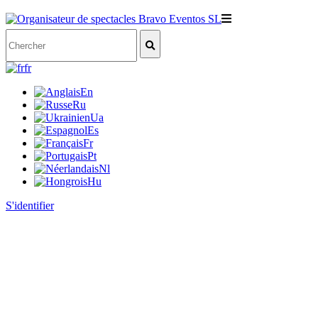
fr
En
Ru
Ua
Es
Fr
Pt
Nl
Hu
S'identifier