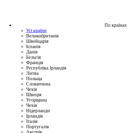
По країнах
Усі країни
Великобританія
Швейцарія
Іспанія
Данія
Бельгія
Франція
Республіка Ірландія
Литва
Польща
Словаччина
Чехія
Швецiя
Угорщина
Чехія
Нідерланди
Iрландія
Iталiя
Португалія
Австрія