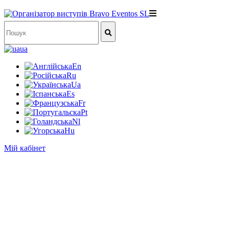
ua
En
Ru
Ua
Es
Fr
Pt
Nl
Hu
Мій кабінет