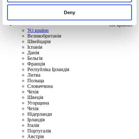
Deny
По країнах
Усі країни
Великобританія
Швейцарія
Іспанія
Данія
Бельгія
Франція
Республіка Ірландія
Литва
Польща
Словаччина
Чехія
Швецiя
Угорщина
Чехія
Нідерланди
Iрландія
Iталiя
Португалія
Австрія