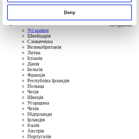
Deny
По країнах
Усі країни
Швейцарія
Словаччина
Великобританія
Литва
Іспанія
Данія
Бельгія
Франція
Республіка Ірландія
Польща
Чехія
Швецiя
Угорщина
Чехія
Нідерланди
Iрландія
Iталiя
Австрія
Португалія