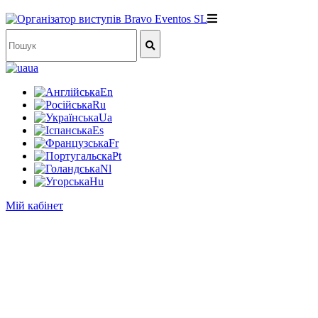
ua
En
Ru
Ua
Es
Fr
Pt
Nl
Hu
Мій кабінет