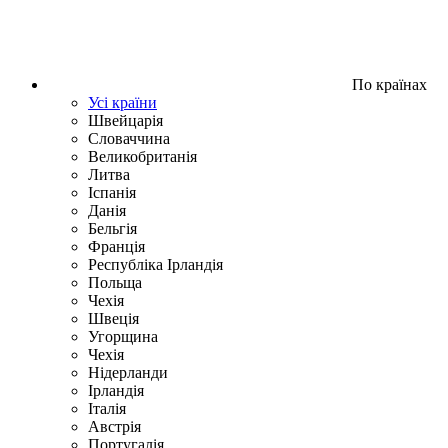
По країнах
Усі країни
Швейцарія
Словаччина
Великобританія
Литва
Іспанія
Данія
Бельгія
Франція
Республіка Ірландія
Польща
Чехія
Швецiя
Угорщина
Чехія
Нідерланди
Iрландія
Iталiя
Австрія
Португалія