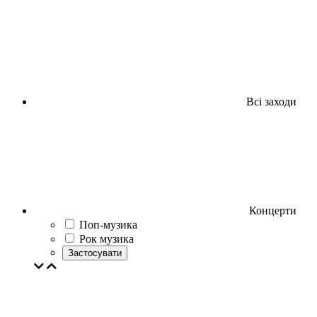
Всі заходи
Концерти
Поп-музика
Рок музика
Застосувати