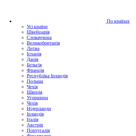
По країнах
Усі країни
Швейцарія
Словаччина
Великобританія
Литва
Іспанія
Данія
Бельгія
Франція
Республіка Ірландія
Польща
Чехія
Швецiя
Угорщина
Чехія
Нідерланди
Iрландія
Iталiя
Австрія
Португалія
Финляндия