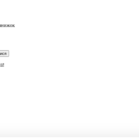
 знижок
тися
ї!