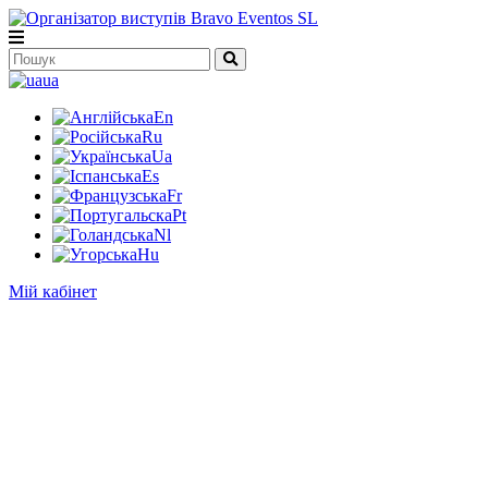
ua
En
Ru
Ua
Es
Fr
Pt
Nl
Hu
Мій кабінет