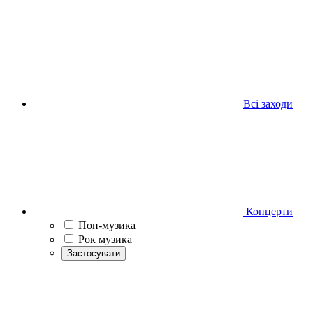
Всі заходи
Концерти
Поп-музика
Рок музика
Застосувати