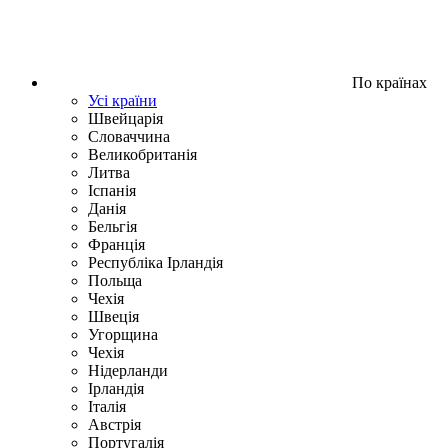
По країнах
Усі країни
Швейцарія
Словаччина
Великобританія
Литва
Іспанія
Данія
Бельгія
Франція
Республіка Ірландія
Польща
Чехія
Швецiя
Угорщина
Чехія
Нідерланди
Iрландія
Iталiя
Австрія
Португалія