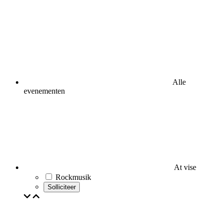
Alle
evenementen
At vise
Rockmusik
Solliciteer