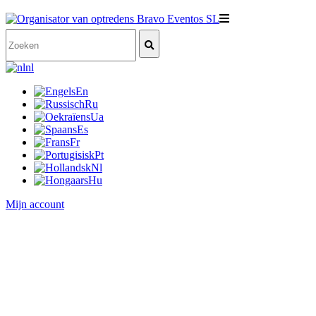
nl
En
Ru
Ua
Es
Fr
Pt
Nl
Hu
Mijn account