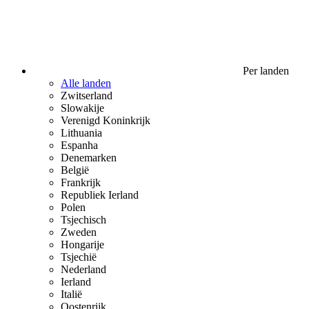
Per landen
Alle landen
Zwitserland
Slowakije
Verenigd Koninkrijk
Lithuania
Espanha
Denemarken
België
Frankrijk
Republiek Ierland
Polen
Tsjechisch
Zweden
Hongarije
Tsjechië
Nederland
Ierland
Italië
Oostenrijk