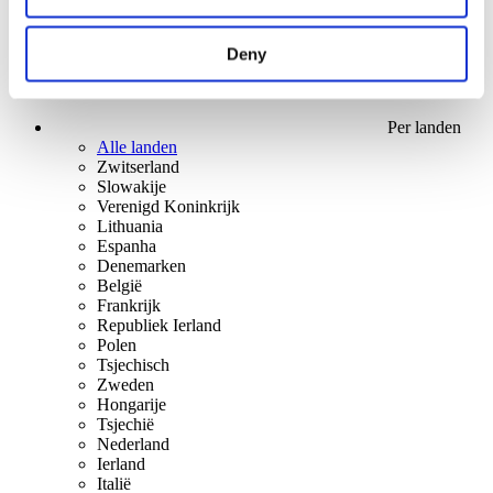
Deny
Per landen
Alle landen
Zwitserland
Slowakije
Verenigd Koninkrijk
Lithuania
Espanha
Denemarken
België
Frankrijk
Republiek Ierland
Polen
Tsjechisch
Zweden
Hongarije
Tsjechië
Nederland
Ierland
Italië