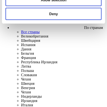
Deny
По странам
Все страны
Великобритания
Швейцария
Испания
Дания
Бельгия
Франция
Республика Ирландия
Литва
Польша
Словакия
Чехия
Швеция
Венгрия
Чехия
Нидерланды
Ирландия
Италия