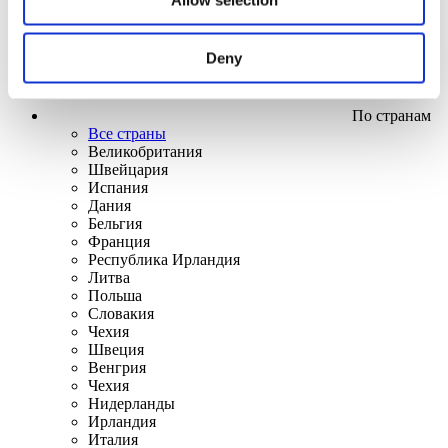
Deny
По странам
Все страны
Великобритания
Швейцария
Испания
Дания
Бельгия
Франция
Республика Ирландия
Литва
Польша
Словакия
Чехия
Швеция
Венгрия
Чехия
Нидерланды
Ирландия
Италия