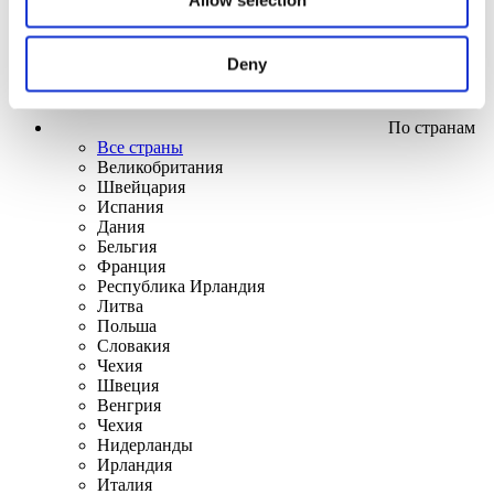
Deny
По странам
Все страны
Великобритания
Швейцария
Испания
Дания
Бельгия
Франция
Республика Ирландия
Литва
Польша
Словакия
Чехия
Швеция
Венгрия
Чехия
Нидерланды
Ирландия
Италия