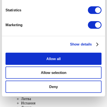
Statistics
Marketing
Концерты
Рок музыка
Применить
Show details
Allow all
Allow selection
По странам
Все страны
Швейцария
Deny
Словакия
Великобритания
Литва
Испания