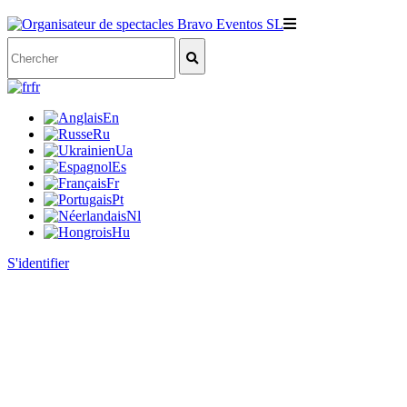
fr
En
Ru
Ua
Es
Fr
Pt
Nl
Hu
S'identifier