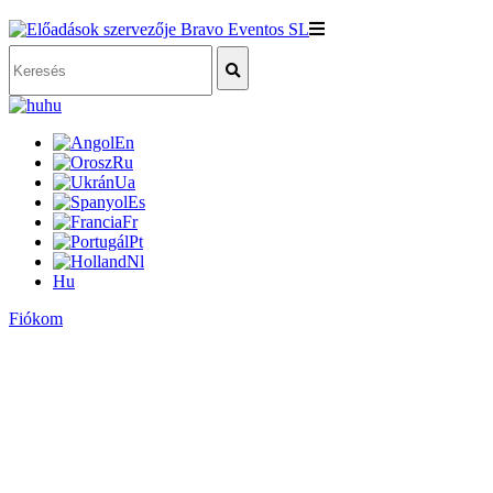
hu
En
Ru
Ua
Es
Fr
Pt
Nl
Hu
Fiókom