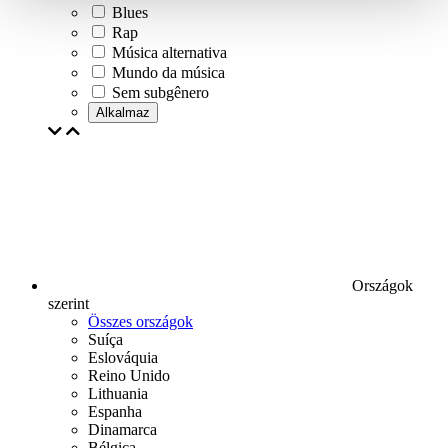
Blues
Rap
Música alternativa
Mundo da música
Sem subgênero
Alkalmaz
Országok
szerint
Összes országok
Suíça
Eslováquia
Reino Unido
Lithuania
Espanha
Dinamarca
Bélgica