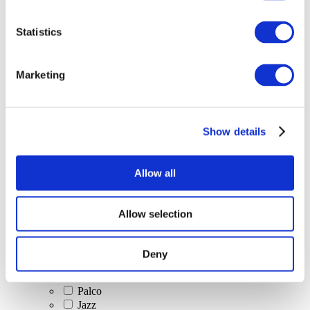
Statistics
Összes
esemény
Marketing
Show details
Concertos
Música clássica
Allow all
Música pop
Musica rock
Jazz e Blues
Allow selection
música israelense
Folclore
Música do autor
Deny
Nossa oferta especial
Música
Palco
Jazz