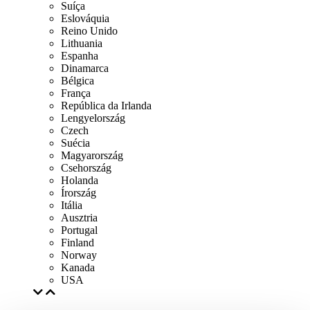
Suíça
Eslováquia
Reino Unido
Lithuania
Espanha
Dinamarca
Bélgica
França
República da Irlanda
Lengyelország
Czech
Suécia
Magyarország
Csehország
Holanda
Írország
Itália
Ausztria
Portugal
Finland
Norway
Kanada
USA