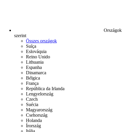
Országok
szerint
Összes országok
Suíça
Eslováquia
Reino Unido
Lithuania
Espanha
Dinamarca
Bélgica
França
República da Irlanda
Lengyelország
Czech
Suécia
Magyarország
Csehország
Holanda
Írország
Itália