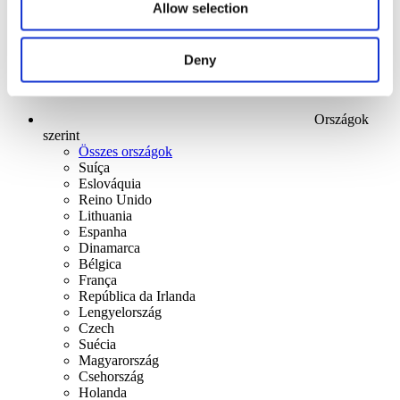
Allow selection
Deny
Országok
szerint
Összes országok
Suíça
Eslováquia
Reino Unido
Lithuania
Espanha
Dinamarca
Bélgica
França
República da Irlanda
Lengyelország
Czech
Suécia
Magyarország
Csehország
Holanda