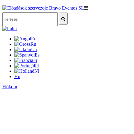
hu
En
Ru
Ua
Es
Fr
Pt
Nl
Hu
Fiókom