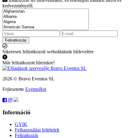
Iratkozzon fel hírlevelünkre, és értesüljön minden hírről és
kedvezményről.
Feliratkozás
Sikeresen feliratkozott weboldalunk hírlevelére
Már feliratkozott híreinkre!
2026 © Bravo Eventos SL
Fejlesztette
EventoBot
Információ
GYIK
Felhasználási feltételek
Feliratkozás