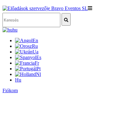
hu
En
Ru
Ua
Es
Fr
Pt
Nl
Hu
Fiókom