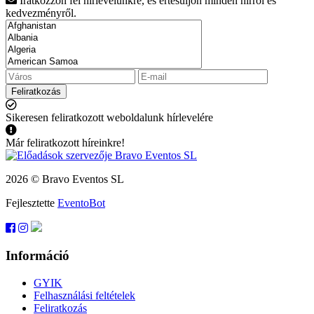
Iratkozzon fel hírlevelünkre, és értesüljön minden hírről és
kedvezményről.
Feliratkozás
Sikeresen feliratkozott weboldalunk hírlevelére
Már feliratkozott híreinkre!
2026 © Bravo Eventos SL
Fejlesztette
EventoBot
Információ
GYIK
Felhasználási feltételek
Feliratkozás