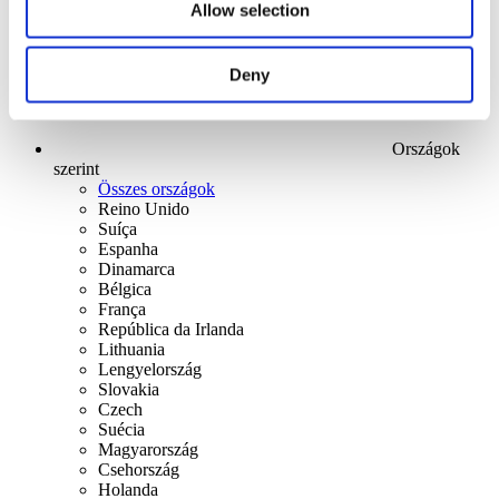
Allow selection
Deny
Országok
szerint
Összes országok
Reino Unido
Suíça
Espanha
Dinamarca
Bélgica
França
República da Irlanda
Lithuania
Lengyelország
Slovakia
Czech
Suécia
Magyarország
Csehország
Holanda