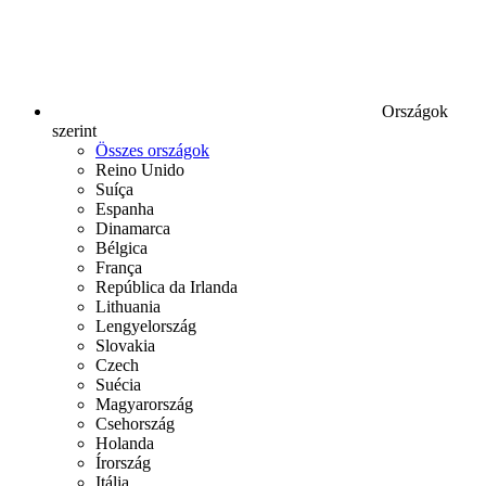
Országok
szerint
Összes országok
Reino Unido
Suíça
Espanha
Dinamarca
Bélgica
França
República da Irlanda
Lithuania
Lengyelország
Slovakia
Czech
Suécia
Magyarország
Csehország
Holanda
Írország
Itália