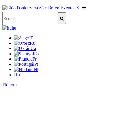
hu
En
Ru
Ua
Es
Fr
Pt
Nl
Hu
Fiókom