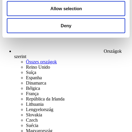
Alkalmaz
Allow selection
Deny
Országok
szerint
Összes országok
Reino Unido
Suíça
Espanha
Dinamarca
Bélgica
França
República da Irlanda
Lithuania
Lengyelország
Slovakia
Czech
Suécia
Magyarország