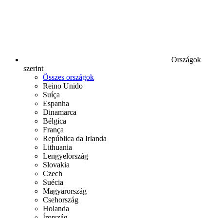
Országok
szerint
Összes országok
Reino Unido
Suíça
Espanha
Dinamarca
Bélgica
França
República da Irlanda
Lithuania
Lengyelország
Slovakia
Czech
Suécia
Magyarország
Csehország
Holanda
Írország