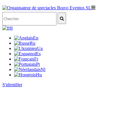
fr
En
Ru
Ua
Es
Fr
Pt
Nl
Hu
S'identifier