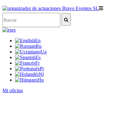
es
En
Ru
Ua
Es
Fr
Pt
Nl
Hu
Mi oficina