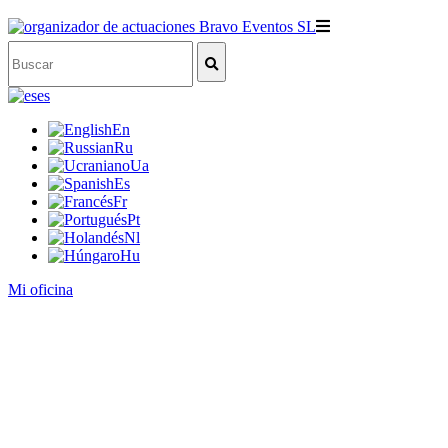
es
En
Ru
Ua
Es
Fr
Pt
Nl
Hu
Mi oficina