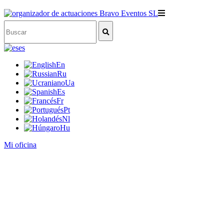
es
En
Ru
Ua
Es
Fr
Pt
Nl
Hu
Mi oficina