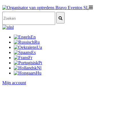
nl
En
Ru
Ua
Es
Fr
Pt
Nl
Hu
Mijn account