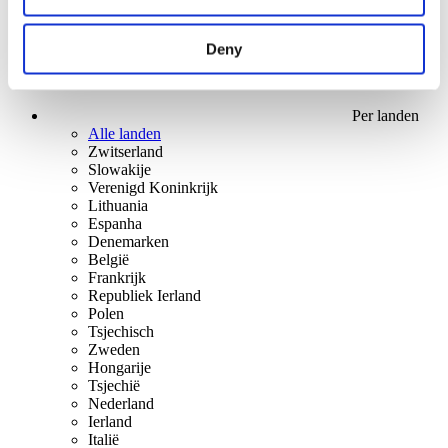
Deny
Per landen
Alle landen
Zwitserland
Slowakije
Verenigd Koninkrijk
Lithuania
Espanha
Denemarken
België
Frankrijk
Republiek Ierland
Polen
Tsjechisch
Zweden
Hongarije
Tsjechië
Nederland
Ierland
Italië