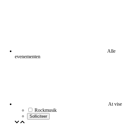
Alle
evenementen
At vise
Rockmusik
Solliciteer