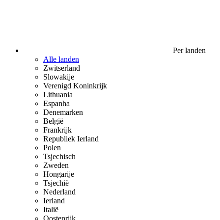
Per landen
Alle landen
Zwitserland
Slowakije
Verenigd Koninkrijk
Lithuania
Espanha
Denemarken
België
Frankrijk
Republiek Ierland
Polen
Tsjechisch
Zweden
Hongarije
Tsjechië
Nederland
Ierland
Italië
Oostenrijk