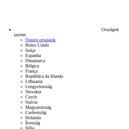
Országok
szerint
Összes országok
Reino Unido
Suíça
Espanha
Dinamarca
Bélgica
França
República da Irlanda
Lithuania
Lengyelország
Slovakia
Czech
Suécia
Magyarország
Csehország
Holanda
Írország
Itália