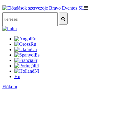
hu
En
Ru
Ua
Es
Fr
Pt
Nl
Hu
Fiókom