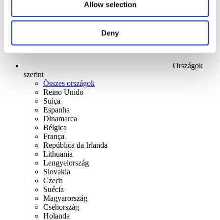
Allow selection
Deny
Országok
szerint
Összes országok
Reino Unido
Suíça
Espanha
Dinamarca
Bélgica
França
República da Irlanda
Lithuania
Lengyelország
Slovakia
Czech
Suécia
Magyarország
Csehország
Holanda