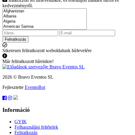
Iratkozzon fel hírlevelünkre, és értesüljön minden hírről és
kedvezményről.
Feliratkozás
Sikeresen feliratkozott weboldalunk hírlevelére
Már feliratkozott híreinkre!
2026 © Bravo Eventos SL
Fejlesztette
EventoBot
Információ
GYIK
Felhasználási feltételek
Feliratkozás