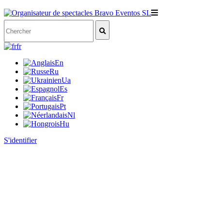
fr
En
Ru
Ua
Es
Fr
Pt
Nl
Hu
S'identifier