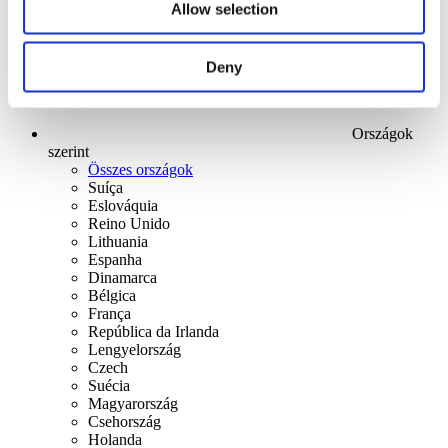
Allow selection
Deny
Országok
szerint
Összes országok
Suíça
Eslováquia
Reino Unido
Lithuania
Espanha
Dinamarca
Bélgica
França
República da Irlanda
Lengyelország
Czech
Suécia
Magyarország
Csehország
Holanda