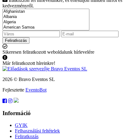
Iratkozzon fel hírlevelünkre, és értesüljön minden hírről és
kedvezményről.
Feliratkozás
Sikeresen feliratkozott weboldalunk hírlevelére
Már feliratkozott híreinkre!
2026 © Bravo Eventos SL
Fejlesztette
EventoBot
Információ
GYIK
Felhasználási feltételek
Feliratkozás