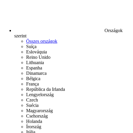
Országok
szerint
Összes országok
Suíça
Eslováquia
Reino Unido
Lithuania
Espanha
Dinamarca
Bélgica
França
República da Irlanda
Lengyelország
Czech
Suécia
Magyarország
Csehország
Holanda
Írország
Itália