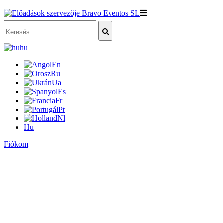
hu
En
Ru
Ua
Es
Fr
Pt
Nl
Hu
Fiókom