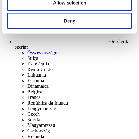
Allow selection
Deny
Országok
szerint
Összes országok
Suíça
Eslováquia
Reino Unido
Lithuania
Espanha
Dinamarca
Bélgica
França
República da Irlanda
Lengyelország
Czech
Suécia
Magyarország
Csehország
Holanda