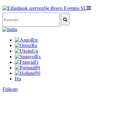
hu
En
Ru
Ua
Es
Fr
Pt
Nl
Hu
Fiókom