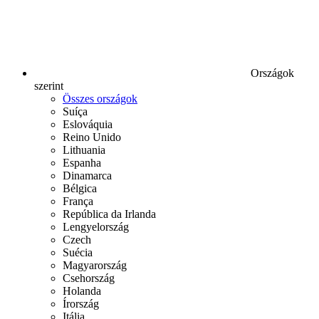
Országok
szerint
Összes országok
Suíça
Eslováquia
Reino Unido
Lithuania
Espanha
Dinamarca
Bélgica
França
República da Irlanda
Lengyelország
Czech
Suécia
Magyarország
Csehország
Holanda
Írország
Itália