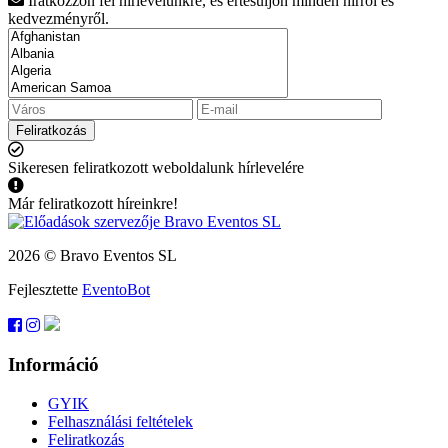
Iratkozzon fel hírlevelünkre, és értesüljön minden hírről és
kedvezményről.
Feliratkozás
Sikeresen feliratkozott weboldalunk hírlevelére
Már feliratkozott híreinkre!
2026 © Bravo Eventos SL
Fejlesztette
EventoBot
Információ
GYIK
Felhasználási feltételek
Feliratkozás