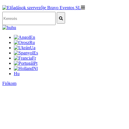
hu
En
Ru
Ua
Es
Fr
Pt
Nl
Hu
Fiókom