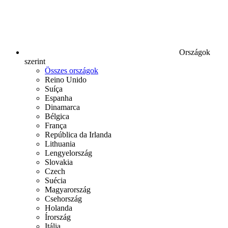
Országok
szerint
Összes országok
Reino Unido
Suíça
Espanha
Dinamarca
Bélgica
França
República da Irlanda
Lithuania
Lengyelország
Slovakia
Czech
Suécia
Magyarország
Csehország
Holanda
Írország
Itália