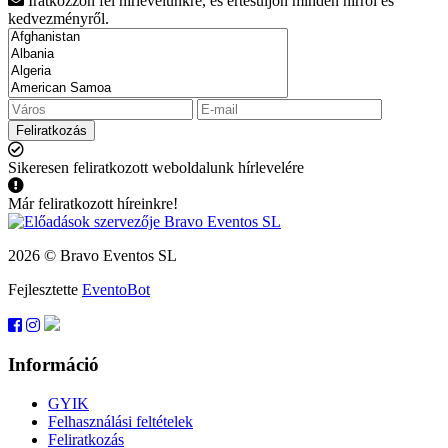
Iratkozzon fel hírlevelünkre, és értesüljön minden hírről és
kedvezményről.
Feliratkozás
Sikeresen feliratkozott weboldalunk hírlevelére
Már feliratkozott híreinkre!
2026 © Bravo Eventos SL
Fejlesztette
EventoBot
Információ
GYIK
Felhasználási feltételek
Feliratkozás