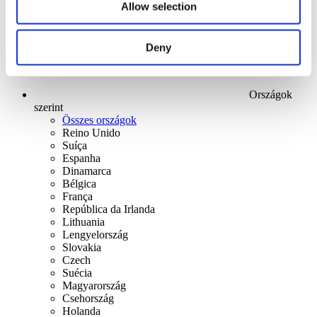
Allow selection
Deny
Országok
szerint
Összes országok
Reino Unido
Suíça
Espanha
Dinamarca
Bélgica
França
República da Irlanda
Lithuania
Lengyelország
Slovakia
Czech
Suécia
Magyarország
Csehország
Holanda