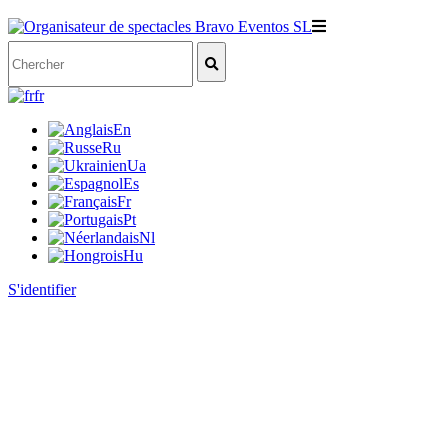
fr
En
Ru
Ua
Es
Fr
Pt
Nl
Hu
S'identifier